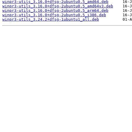
winpr3-utils_3.16.0+dfsg-2ubuntu0.5_amd64.deb
winpr3-utils_3.16.0+dfsg-2ubuntu0.5_amd64v3.deb
winpr3-utils_3.16.0+dfsg-2ubuntu0.5_arm64.deb
winpr3-utils_3.16.0+dfsg-2ubuntu0.5_i386.deb
winpr3-utils_3.24.2+dfsg-1ubuntu1_all.deb