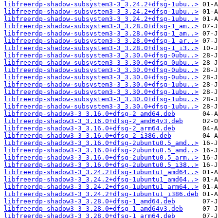
libfreerdp-shadow-subsystem3-3_3.24.2+dfsg-1ubu..>
libfreerdp-shadow-subsystem3-3_3.24.2+dfsg-1ubu..>
libfreerdp-shadow-subsystem3-3_3.24.2+dfsg-1ubu..>
libfreerdp-shadow-subsystem3-3_3.28.0+dfsg-1_am..>
libfreerdp-shadow-subsystem3-3_3.28.0+dfsg-1_am..>
libfreerdp-shadow-subsystem3-3_3.28.0+dfsg-1_ar..>
libfreerdp-shadow-subsystem3-3_3.28.0+dfsg-1_i3..>
libfreerdp-shadow-subsystem3-3_3.30.0+dfsg-0ubu..>
libfreerdp-shadow-subsystem3-3_3.30.0+dfsg-0ubu..>
libfreerdp-shadow-subsystem3-3_3.30.0+dfsg-0ubu..>
libfreerdp-shadow-subsystem3-3_3.30.0+dfsg-0ubu..>
libfreerdp-shadow-subsystem3-3_3.30.0+dfsg-1ubu..>
libfreerdp-shadow-subsystem3-3_3.30.0+dfsg-1ubu..>
libfreerdp-shadow-subsystem3-3_3.30.0+dfsg-1ubu..>
libfreerdp-shadow-subsystem3-3_3.30.0+dfsg-1ubu..>
libfreerdp-shadow3-3_3.16.0+dfsg-2_amd64.deb
libfreerdp-shadow3-3_3.16.0+dfsg-2_amd64v3.deb
libfreerdp-shadow3-3_3.16.0+dfsg-2_arm64.deb
libfreerdp-shadow3-3_3.16.0+dfsg-2_i386.deb
libfreerdp-shadow3-3_3.16.0+dfsg-2ubuntu0.5_amd..>
libfreerdp-shadow3-3_3.16.0+dfsg-2ubuntu0.5_amd..>
libfreerdp-shadow3-3_3.16.0+dfsg-2ubuntu0.5_arm..>
libfreerdp-shadow3-3_3.16.0+dfsg-2ubuntu0.5_i38..>
libfreerdp-shadow3-3_3.24.2+dfsg-1ubuntu1_amd64..>
libfreerdp-shadow3-3_3.24.2+dfsg-1ubuntu1_amd64..>
libfreerdp-shadow3-3_3.24.2+dfsg-1ubuntu1_arm64..>
libfreerdp-shadow3-3_3.24.2+dfsg-1ubuntu1_i386.deb
libfreerdp-shadow3-3_3.28.0+dfsg-1_amd64.deb
libfreerdp-shadow3-3_3.28.0+dfsg-1_amd64v3.deb
libfreerdp-shadow3-3_3.28.0+dfsg-1_arm64.deb